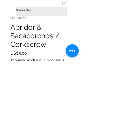
SKU: 10266
Abridor &
Sacacorchos /
Corkscrew
Precio
US$5.00
Impuesto excluido
|
Envio Gratis
Cantidad
*
Agregar al carrito