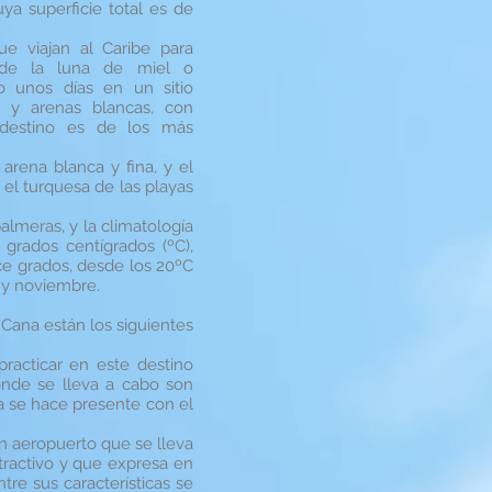
uya superficie total es de
e viajan al Caribe para
 de la luna de miel o
o unos días en un sitio
s y arenas blancas, con
 destino es de los más
arena blanca y fina, y el
 el turquesa de las playas
almeras, y la climatología
grados centígrados (ºC),
ce grados, desde los 20ºC
 y noviembre.
 Cana están los siguientes
practicar en este destino
onde se lleva a cabo son
a se hace presente con el
un aeropuerto que se lleva
atractivo y que expresa en
tre sus características se