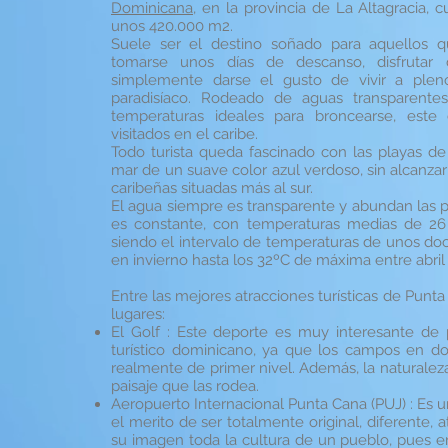
Dominicana
, en la provincia de La Altagracia, c
unos 420.000 m2.
Suele ser el destino soñado para aquellos qu
tomarse unos días de descanso, disfrutar
simplemente darse el gusto de vivir a plen
paradisíaco. Rodeado de aguas transparente
temperaturas ideales para broncearse, este
visitados en el caribe.
Todo turista queda fascinado con las playas de 
mar de un suave color azul verdoso, sin alcanzar
caribeñas situadas más al sur.
El agua siempre es transparente y abundan las p
es constante, con temperaturas medias de 26 
siendo el intervalo de temperaturas de unos do
en invierno hasta los 32ºC de máxima entre abril
Entre las mejores atracciones turísticas de Punta
lugares:
El Golf : Este deporte es muy interesante de 
turístico dominicano, ya que los campos en d
realmente de primer nivel. Además, la naturalez
paisaje que las rodea.
Aeropuerto Internacional Punta Cana (PUJ) : Es 
el merito de ser totalmente original, diferente, 
su imagen toda la cultura de un pueblo, pues en