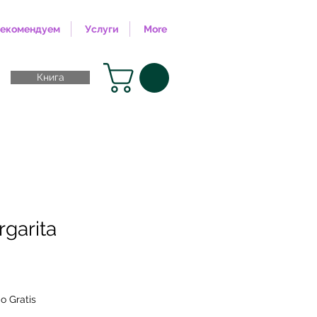
екомендуем
Услуги
More
Книга
garita
Цена
o Gratis