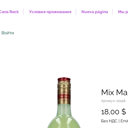
Cana Rock
Условия проживания
Nueva página
Мы р
Войти
Mix Mar
Артикул: 10248
18,00 $
Без НДС
|
Envi