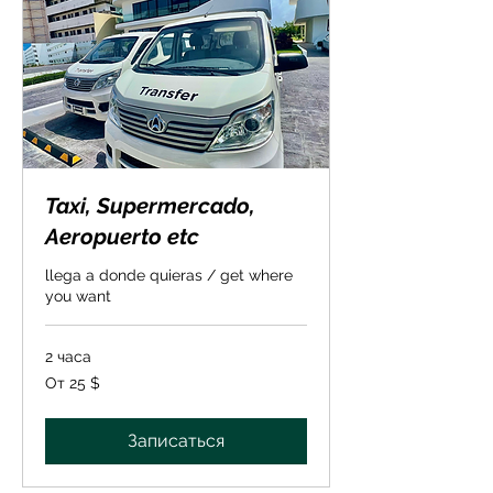
Taxi, Supermercado,
Aeropuerto etc
llega a donde quieras / get where
you want
2 часа
От
От 25 $
25
долларов
США
Записаться