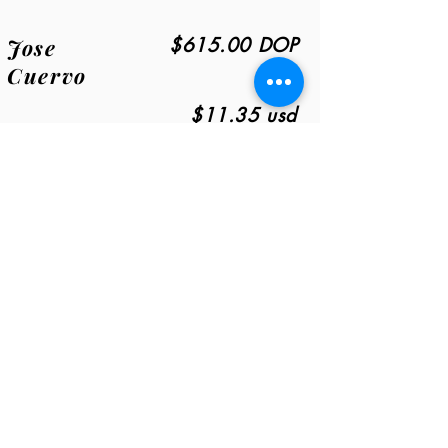
Jose
$615.00 DOP
Cuervo
$11.35 usd
1800
$675.00 DOP
Отдохнул
$12.50 usd
мескаль
$615.00 DOP
$11.35 usd
Mezcal
$730.00 DOP
$13.60 usd