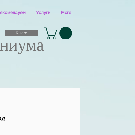
екомендуем
Услуги
More
Книга
иниума
ря