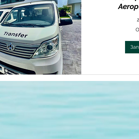
Aerop
От
О
25
долларов
США
Зап