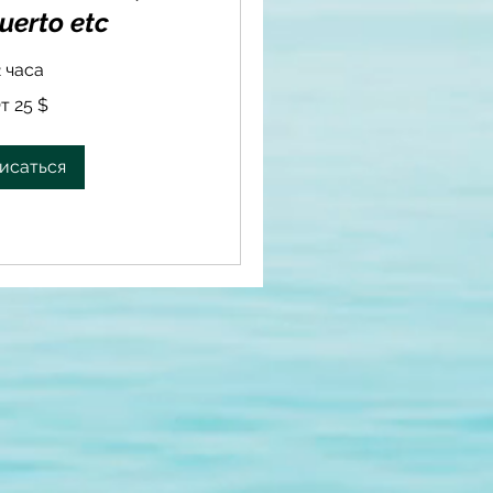
uerto etc
2 часа
т 25 $
исаться