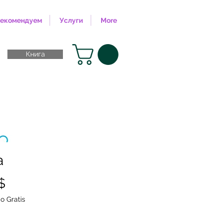
екомендуем
Услуги
More
Книга
a
Спеццена
$
o Gratis