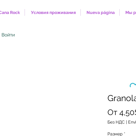
Cana Rock
Условия проживания
Nueva página
Мы р
Войти
Granol
От
4,50
Без НДС
|
Envi
Размер
*